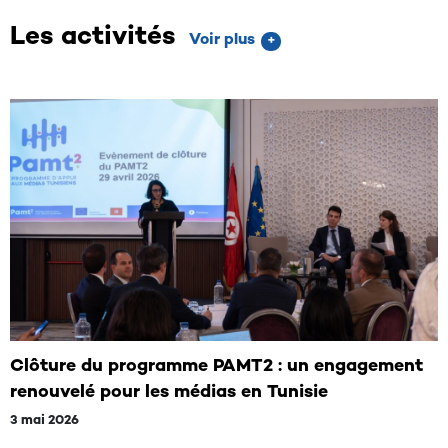
Les activités
Voir plus
+
Clôture du programme PAMT2 : un engagement
I
renouvelé pour les médias en Tunisie
a
3 mai 2026
C
e
e