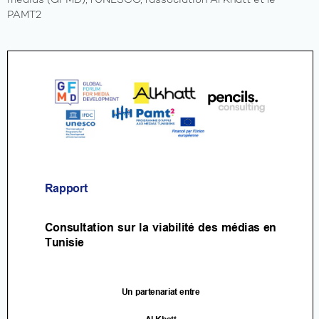
médias (GFMD), l’UNESCO, l’association Al Khatt et le
PAMT2
A
propos