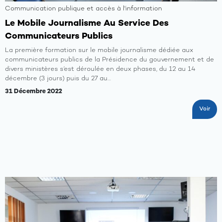
Communication publique et accès à l'information
Le Mobile Journalisme Au Service Des
Communicateurs Publics
La première formation sur le mobile journalisme dédiée aux
communicateurs publics de la Présidence du gouvernement et de
A
divers ministères s’est déroulée en deux phases, du 12 au 14
propos
décembre (3 jours) puis du 27 au…
31 Décembre 2022
Axes
du
Voir
program
Les
activités
Les
ressourc
Les
opportun