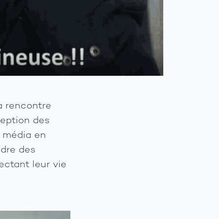
a rencontre
ception des
 média en
ndre des
ctant leur vie
A
propos
Axes