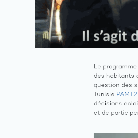
Le programme d
des habitants 
question des 
Tunisie
PAMT2
décisions écla
et de particip