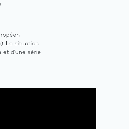
a
A
uropéen
propos
e). La situation
 et d’une série
Axes
du
progra
Les
activité
Les
ressour