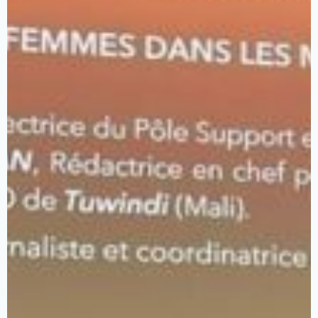
A
propos
Axes