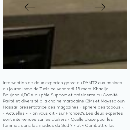
Previous
Next
Intervention de deux expertes genre du PAMT2 aux assises
du journalisme de Tunis ce vendredi 18 mars. Khadija
Boujanoui,DGA du pôle Support et présidente du Comité
Parité et diversité à la chaîne marocaine (2M) et Mayssaloun
Nassar, présentatrice des magazines « sphère des tabous »,
« Actuelles », « on vous dit » sur France24. Les deux expertes
sont intervenues sur les ateliers « Quelle place pour les
femmes dans les medias du Sud ? » et « Combattre les