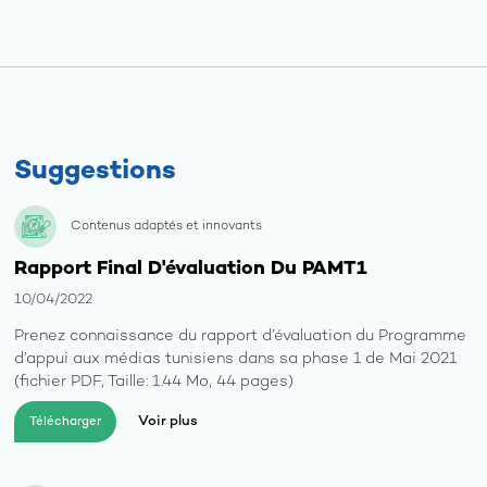
Les
ressourc
Les
opportun
Suggestions
Galerie
Contenus adaptés et innovants
Rapport Final D'évaluation Du PAMT1
10/04/2022
Prenez connaissance du rapport d’évaluation du Programme
d’appui aux médias tunisiens dans sa phase 1 de Mai 2021
(fichier PDF, Taille: 1.44 Mo, 44 pages)
Voir plus
Télécharger