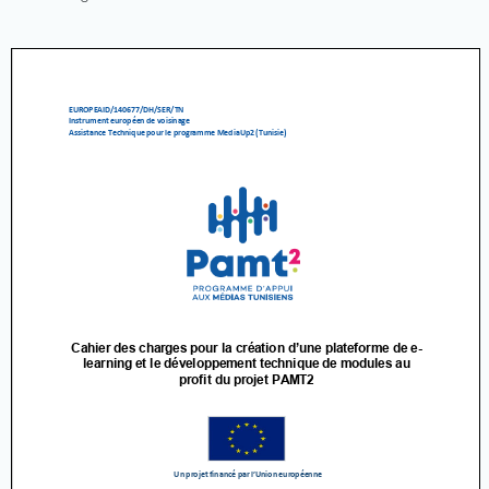
A
propos
Axes
du
program
Les
activités
Les
ressourc