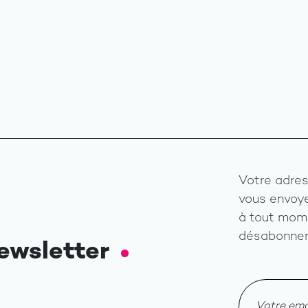
Votre adres
vous envoye
à tout mome
désabonnem
ewsletter