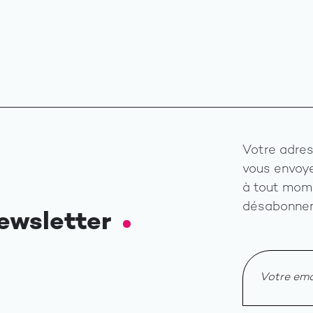
Votre adres
vous envoye
à tout mome
désabonnem
ewsletter