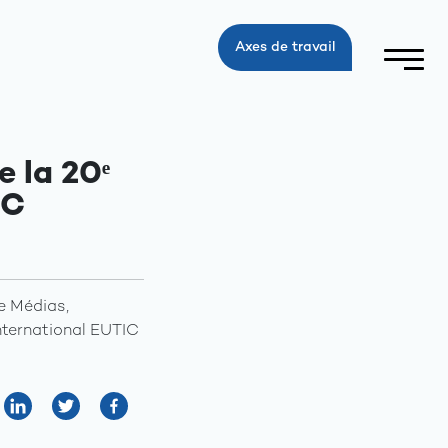
Axes de travail
 la 20ᵉ
IC
e Médias,
nternational EUTIC