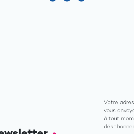
Votre adres
vous envoye
à tout mome
désabonnem
ewsletter