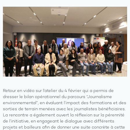
A
propos
Axes
du
program
Les
activités
Les
Retour en vidéo sur l’atelier du 4 février qui a permis de
ressourc
dresser le bilan opérationnel du parcours “Journalisme
environnemental”, en évaluant l’impact des formations et des
Les
sorties de terrain menées avec les journalistes bénéficiaires.
opportun
La rencontre a également ouvert la réflexion sur la pérennité
de l’initiative, en engageant le dialogue avec différents
Galerie
projets et bailleurs afin de donner une suite concrète à cette