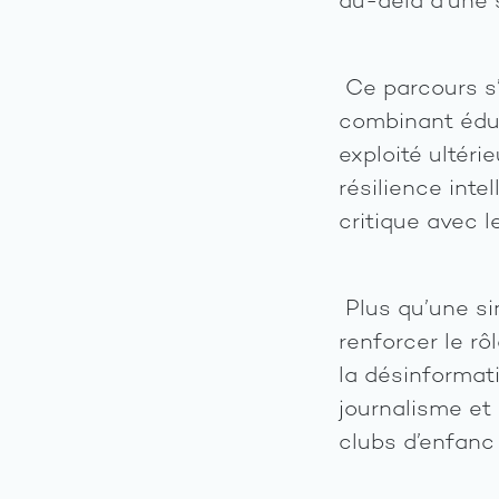
au-delà d’une
Ce parcours s’e
combinant éduca
exploité ultéri
résilience inte
critique avec 
Plus qu’une si
renforcer le rô
la désinformati
journalisme et
clubs d’enfanc