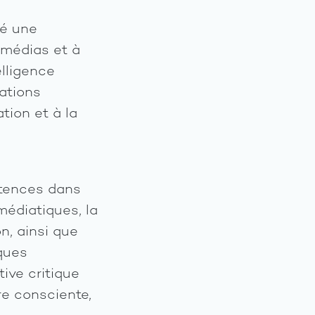
Les
sé une
opportu
 médias et à
elligence
Galerie
ations
tion et à la
étences dans
édiatiques, la
on, ainsi que
iques
ive critique
e consciente,