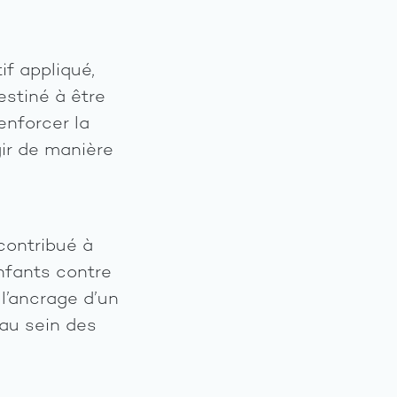
if appliqué,
estiné à être
enforcer la
gir de manière
contribué à
enfants contre
 l’ancrage d’un
 au sein des