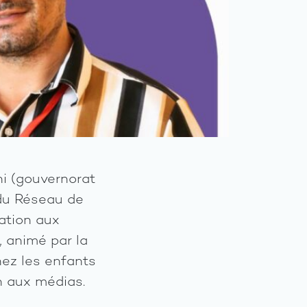
A
propos
Axes
du
progra
ni (gouvernorat
 du Réseau de
Les
ation aux
activité
), animé par la
hez les enfants
Les
n aux médias.
ressour