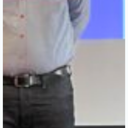
A
propos
Axes
du
program
Les
activités
Les
ressourc