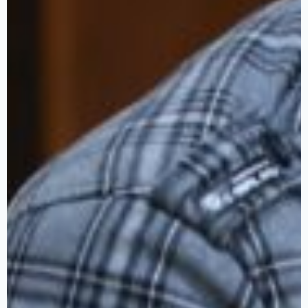
A
propos
Axes
du
program
Les
activités