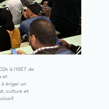
024 à l’ISET de
a et
à ériger un
, culture et
clusif.