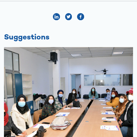
Suggestions
A
propos
Axes
du
program
Les
activités
Les
ressourc